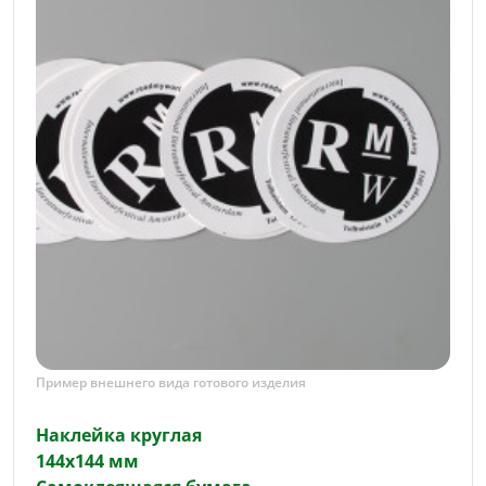
Пример внешнего вида готового изделия
Наклейка круглая
144х144 мм